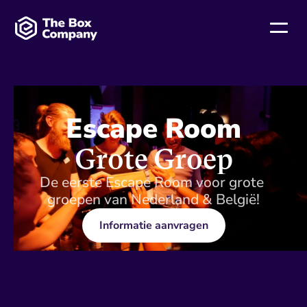
Escape Room
Grote Groep
De eerste Escape Room voor grote 
groepen van Nederland & België!
Informatie aanvragen