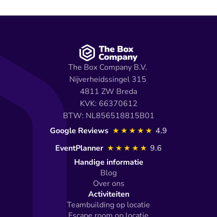
The Box Company B.V. 
Nijverheidssingel 315 
4811 ZW Breda
KVK: 66370612
BTW: NL856518815B01
Google Reviews 
★★★★★
4.9
EventPlanner
★★★★★
9.6
Handige informatie
Blog
Over ons
Activiteiten
Teambuilding op locatie
Escape room op locatie