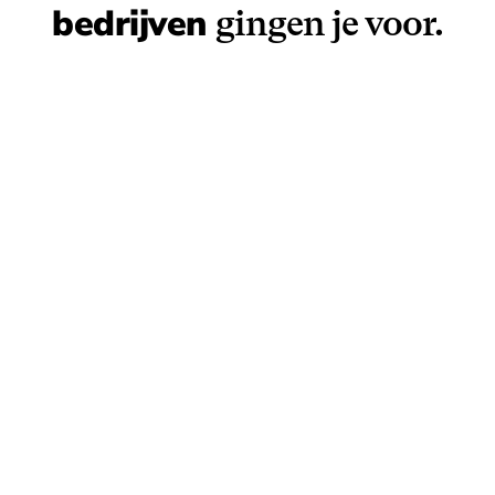
bedrijven 
gingen je voor.
"Great collaboration! Gispen had a tailor-made escape 
created by the Box Company. The cooperation was very 
pleasant and went smoothly. I received prompt answers 
my questions and there was good consideration. The es
room was a resounding success!"