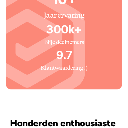
Jaar ervaring
300k+
Blije deelnemers
9.7
Klantwaardering :)
Honderden enthousiaste 