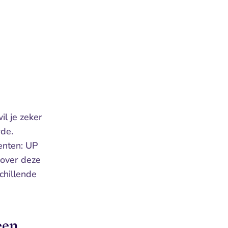
l je zeker 
de. 
nten: UP 
over deze 
hillende 
en 