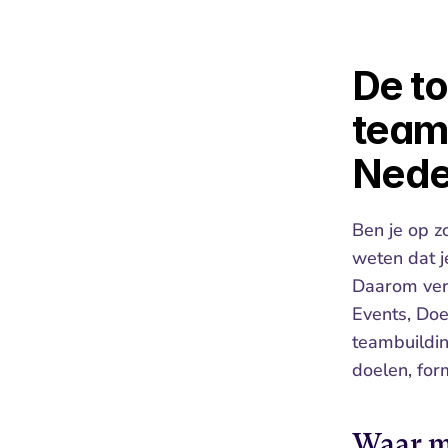
De to
team
Nede
Ben je op z
weten dat je
Daarom verg
Events, Doe
teambuildin
doelen, for
Waar mo