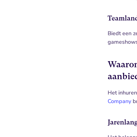
Teamlan
Biedt een ze
gameshows 
Waarom
aanbie
Het inhuren
Company
 b
Jarenlang