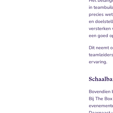
Het belangri
in teambuil
precies wet
en doelstel
versterken
een goed o
Dit neemt o
teamleiders
ervaring.
Schaalba
Bovendien b
Bij The Bo
evenemente
Daarnaast w