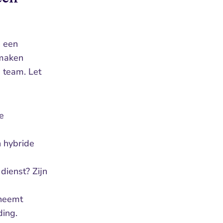
 een 
maken 
 team. Let 
 
 hybride 
ienst? Zijn 
neemt 
ding.