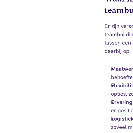
teambu
Er zijn vers
teambuilding
tussen een 
daarbij op:
Maatwe
behoefte
Flexibili
opties, z
Ervaring
er posit
Logistie
zoveel mo