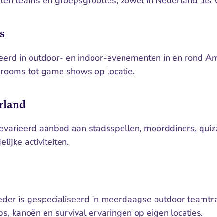
orten teams en groepsgroottes, zowel in Nederland als 
s
eerd in outdoor- en indoor-evenementen in en rond A
rooms tot game shows op locatie.
rland
evarieerd aanbod aan stadsspellen, moorddiners, quizz
lijke activiteiten.
der is gespecialiseerd in meerdaagse outdoor teamtrai
s, kanoën en survival ervaringen op eigen locaties.