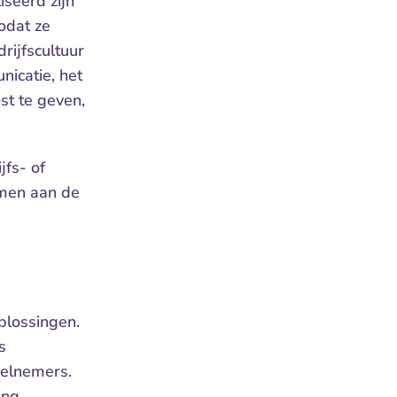
seerd zijn 
odat ze 
ijfscultuur 
icatie, het 
 te geven, 
fs- of 
men aan de 
lossingen. 
 
elnemers. 
ng 