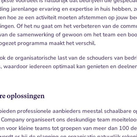
jkste voordeel is natuurlijk dat bedrijven die gespeciali
ding jarenlange ervaring en expertise in huis hebben, z
en hoe ze een activiteit moeten afstemmen op jouw bedr
lingen. Of het nu gaat om het verbeteren van de commun
 van de samenwerking of gewoon om het team een boost
pgezet programma maakt het verschil.
ok de organisatorische last van de schouders van bedrij
, waardoor iedereen optimaal kan genieten en deelne
re oplossingen
ieden professionele aanbieders meestal schaalbare op
x Company organiseert ons deskundige team moeiteloos
n voor kleine teams tot groepen van meer dan 100 de
ordt er bij de planning en organisatie natuurlijk rekeni