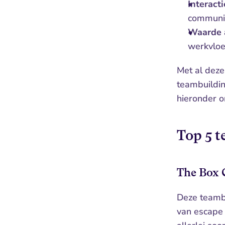
Interact
communic
Waarde 
werkvloe
Met al deze
teambuildin
hieronder o
Top 5 t
The Box
Deze teambu
van escape 