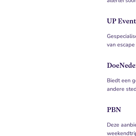
allerlei so
UP Event
Gespecialis
van escape 
DoeNede
Biedt een g
andere stede
PBN
Deze aanbie
weekendtrip