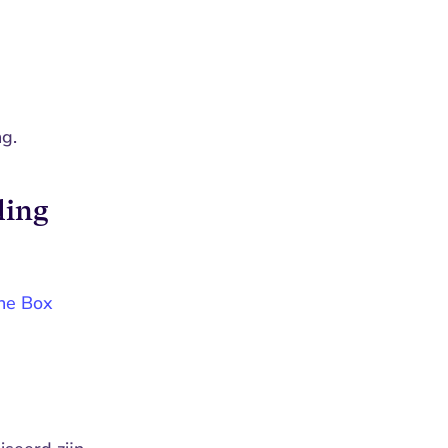
g.
ing 
he Box 