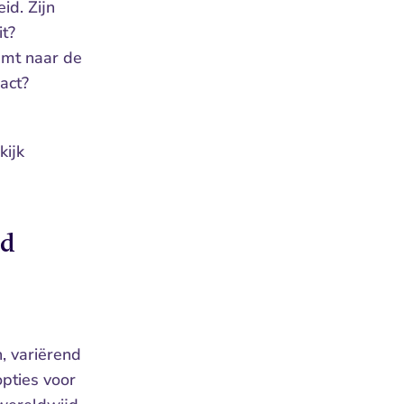
d. Zijn 
it?
emt naar de 
act?
ijk 
nd
 variërend 
pties voor 