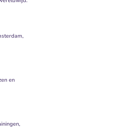
wereldwijd.
msterdam, 
en en 
ningen, 